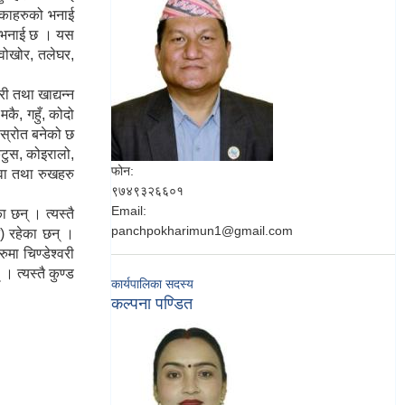
पाकाहरुको भनाई
को भनाई छ । यस
्वोखोर, तलेघर,
री तथा खाद्यन्न
कै, गहुँ, कोदो
 स्रोत बनेको छ
 कटुस, कोइरालो,
फोन:
ुवा तथा रुखहरु
९७४९३२६६०१
Email:
 छन् । त्यस्तै
panchpokharimun1@gmail.com
ान) रहेका छन् ।
मा चिण्डेश्वरी
 त्यस्तै कुण्ड
कार्यपालिका सदस्य
कल्पना पण्डित