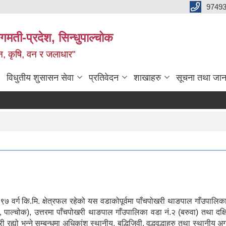
9749
मती-प्रदेश, सिन्धुपाल्चोक
टन, कृषि, वन र जलाधार"
विधुतीय शुसासन सेवा
प्रतिवेदन
शाखाहरु
सूचना तथा जान
 वर्ग कि.मि. क्षेत्रफल रहेको यस वडाकोपूर्वमा पाँचपोखरी थाङपाल गाँउपालिक
उल, पाल्चोक), उत्तरमा पाँचपोखरी थाङपाल गाँउपालिका वडा नं.२ (बरुवा) तथा दक्षि
ो भन्ने सम्बन्धमा अधिकांश स्थानीय, बुद्धिजिवी, वृद्धवृद्धाहरु तथा स्थानीय अ