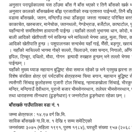
अनुसार परापूर्वकालमा यस ठाँउमा बाँस नै बाँस भएको र तिनै बाँसको खर्
अनुसार कालको बाँसखर्कमा बाँझ प्रजातीको रुख प्रशस्त पाईन्थ्यो, तिनै 
वडामा बाँसखर्क, जतन, मन्दिगाँउ तथा डाँङदुवा जस्ता नामबाट परिचित बस्तीह
काकाचेत, खरुबजार, मानेचोक, जतनथलो, गेण्डेभ्राङ, बर्जेटोल, काष्ठटोल
यहाँन्यानो समशितोष्ण हावापानीे पाईन्छ ।यहाँको तल्लो भुभागमा धान, कोदो, 
बाली आदिको खेतीपाती गर्न सकिन्छ भने माथिल्लो भेगमा आलु, मुला, चिया, क
आदिको खेतीपाति हुन्छ । पशुपालनका सन्दर्भमा यहाँ गाई, भैँसी, बङ्गुर, खर
। यहाँको माथिल्लो भागमा गोब्रे सल्लो, चिलाउने, रक्त चन्दन, निगालो, आँगेर
इपिल, टिम्बुर, दधिलो, मौवा, गोगन इत्यादी रुखहरु हुन्छन् भने तल्लो भे
पाईन्छन् ।
यहाँको मुख्य घ्याङ महायान बुद्धिष्ट सेवा समाज रहेको छ भने प्रमुख झरना 
विशेष संरक्षित क्षेत्र एवं पर्यटकीय क्षेत्रहरुमा चिया बगान, महायान बुद्धि
त्यसैगरी सिंचाइ कुलोहरुमा पुजारी टोल सिंचाइ, ग्हामाङखोला सिंचाई, भीरक
मन्दिर, मन्दिगाउँ देवीथान, पुरानो बजार भीमसेनस्थान, तलेघर भीमसेनस्थान,
तथा धाराहरुमा तीनधारा (ढुङ्गेधारा) र जन्तरेटोल ढुङ्गेधारा रहेका छन् ।
बाँसखर्क गाउँपालिका वडा नं. १
जम्मा क्षेत्रफल : १४.९७ वर्ग कि.मि.
साविक बाँसखर्क गा.वि.स. १ देखि ९ सम्म समेटिएको
जनसंख्या ३०७५ (महिला १९९१, पुरुष १९८४), घरधुरी संख्या ९५७ (२०६