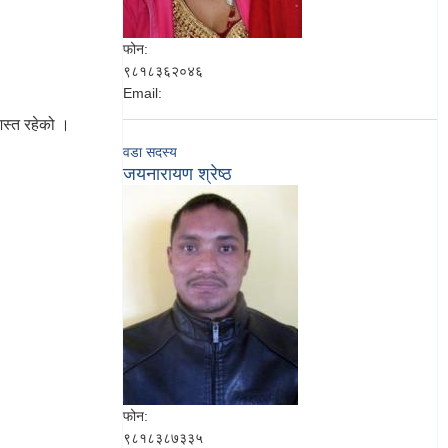
फोन:
९८१८३६२०४६
Email:
शस्त रहेको ।
वडा सदस्य
जयनारायण श्रेष्ठ
फोन:
९८१८३८७३३५