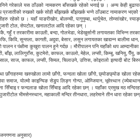
क भनिने गरेकाले यस ठाँउको नामकरण बाँसखर्क रहेको भनाई छ । अन्य केही बुढा
बाँझ प्रजातीको रुखको खर्क सोही बाँझखर्क बाँझखर्क भन्ने ठाँउबाट नामाकरण भए
रु रहेको छ । यहाँ याङरीखोर, बोलम्ची, पागुगुम्बा, थार्पुचेत, तोम्सांखोर, स्याङ
, पुजारी टोल, सेपटोल, खनालटोल आदि रहेका छन् ।
मकै, गहुँ र तरकारीमा काउली, बन्दा, गोलभेडा, भेडेखुर्सानी लगायतका विभिन्न तरका
फि, किवि, सुन्तला, कागती, अदुवा, बेसार, लसुन लगायतका खाद्यन्न बालीमा धान, म
ायो पालन र पंक्षीमा कुखुरा पालन हुने गर्दछ । मौरीपालन पनि यहाँको थप आम्दानीका
ी, बाँझ, लालिगुराँस, कुटमेरो, काफल, काउलो, मेहेल, लप्सी, किम्बु, खनियु, पैँयु,
गमा साल, साज, काफल, लप्सी, सिमल, चिलाउने, उत्तिस, कोइरालो इत्यादी बोट बिर
तथा छाँगाहरुमा खरुखोला लामो छाँगो, फन्दला खोला छाँगो, छ्योङछ्योङ खोला रहेका
ष्ट सेवा समाज, योल्मो काइन्यिङ सेडुप लिङ्ग गोन्पा, ओम्जियान, भूमेस्थान (ज्येबाथ
ुना सिँचाइ र फन्दलाङ खोला सिँचाइ आदि रहेका छन् । यहाँका प्रमुख मठ मन्दिरहरु
 पुजारीटोल भीमसेनस्थान, महाकाली मन्दिर तीनधारा, लहरेमाने तीन धारा रहेका छन् ।
८ जनगणना अनुसार)