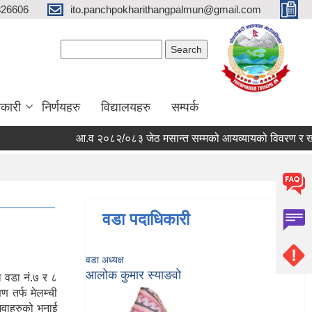
326606
ito.panchpokharithangpalmun@gmail.com
Search form
Search
कारी
निर्णयहरु
विद्यालयहरु
सम्पर्क
आ.व २०८२/०८३ जेठ मसान्त सम्मको आयव्यायको विवरण र खर्चको फ
वडा पदाधिकारी
वडा अध्यक्ष
आलोक कुमार स्याङवो
ा वडा नं.७ र ८
ण तर्फ मेलम्ची
गुवाहरुको भनाई