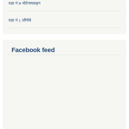
वडा नं ७ भाेटेनाम्लाङ्ग
वडा नं ८ लाँर्गाचे
Facebook feed