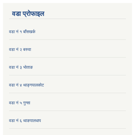
वडा प्रोफाइल
वडा नं १ बाँसखर्क
वडा नं २ बरुवा
वडा नं ३ भाेताङ
वडा नं ४ थाङ्गपालकाेट
वडा नं ५ गुन्सा
वडा नं ६ थाङपालधाप