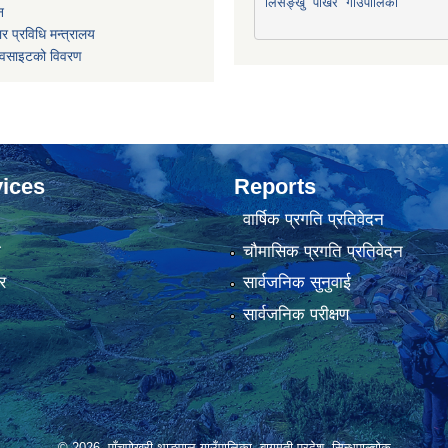
लिसङ्खु पाखर गाउँपालिका
न
र प्रविधि मन्त्रालय
ेवसाइटको विवरण
ices
Reports
वार्षिक प्रगति प्रतिवेदन
ा
चौमासिक प्रगति प्रतिवेदन
र
सार्वजनिक सुनुवाई
सार्वजनिक परीक्षण
© 2026 पाँचपोखरी थाङपाल गाउँपालिका, बागमती-प्रदेश, सिन्धुपाल्चोक