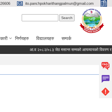
326606
ito.panchpokharithangpalmun@gmail.com
Search form
Search
कारी
निर्णयहरु
विद्यालयहरु
सम्पर्क
आ.व २०८२/०८३ जेठ मसान्त सम्मको आयव्यायको विवरण र खर्चको