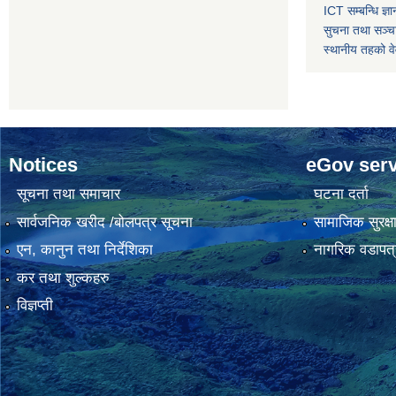
ICT सम्बन्धि ज्ञा
सुचना तथा सञ्चा
स्थानीय तहको व
Notices
eGov serv
सूचना तथा समाचार
घटना दर्ता
सार्वजनिक खरीद /बोलपत्र सूचना
सामाजिक सुरक्ष
एन, कानुन तथा निर्देशिका
नागरिक वडापत्
कर तथा शुल्कहरु
विज्ञप्ती