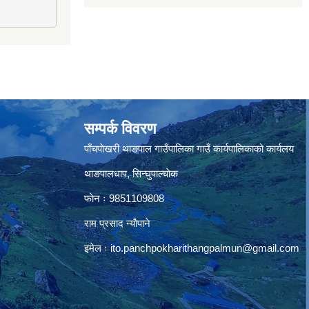
सम्पर्क विवरण
पाँचपाेखरी थाङपाल गाउँपालिका गाउँ कार्यपालिकाको कार्यलय
थाङपालधाप, सिन्घुपाल्चाेक
फाेन ः 9851109808
राम प्रसाद न्याैपाने
इमेल ः
ito.panchpokharithangpalmun@gmail.com