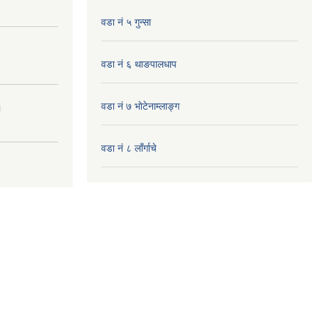
वडा नं ५ गुन्सा
वडा नं ६ थाङपालधाप
वडा नं ७ भाेटेनाम्लाङ्ग
।
वडा नं ८ लाँर्गाचे