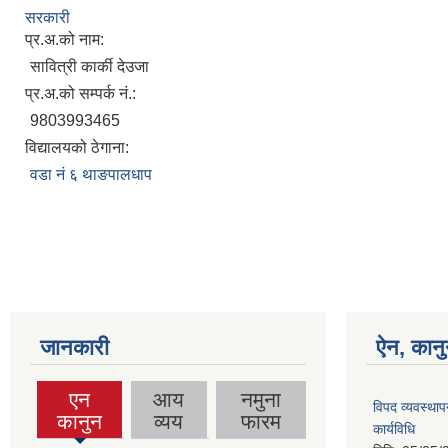
सरकारी
प्र.अ.को नाम:
सावित्री कार्की देउजा
प्र.अ.को सम्पर्क नं.:
9803993465
विद्यालयको ठेगाना:
वडा नं ६ थाङपालधाप
जानकारी
ऐन, कानु
एन
आय
नमुना
विपद व्यवस्था
(active
कानुन
व्यय
फारम
कार्यविधि
tab)