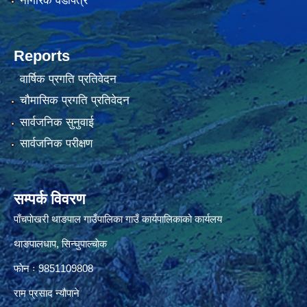
नागरिक वडापत्र
Reports
वार्षिक प्रगति प्रतिवेदन
चौमासिक प्रगति प्रतिवेदन
सार्वजनिक सुनुवाई
सार्वजनिक परीक्षण
सम्पर्क विवरण
पाँचपाेखरी थाङपाल गाउँपालिका गाउँ कार्यपालिकाको कार्यलय
थाङपालधाप, सिन्घुपाल्चाेक
फाेन ः 9851109808
राम प्रसाद न्याैपाने