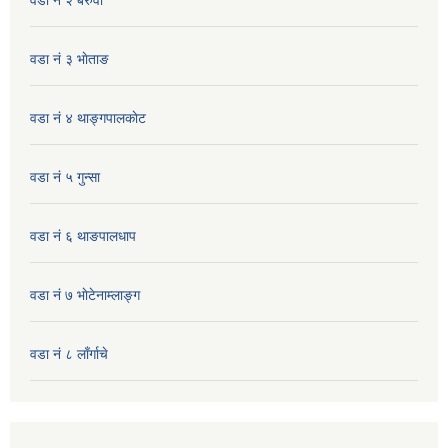
वडा नं २ बरुवा
वडा नं ३ भाेताङ
वडा नं ४ थाङ्गपालकाेट
वडा नं ५ गुन्सा
वडा नं ६ थाङपालधाप
वडा नं ७ भाेटेनाम्लाङ्ग
वडा नं ८ लाँर्गाचे