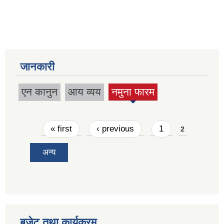
जानकारी
एन कानुन
आय व्यय
नमुना फारम
(active
tab)
Pages
« first
‹ previous
1
2
अन्य
बजेट तथा कार्यक्रम