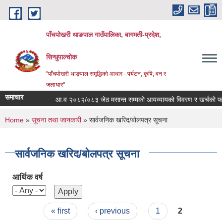
Skip to main content
पाँचपोखरी थाङपाल गाउँपालिका, बागमती-प्रदेश,
सिन्धुपाल्चोक
"पाँचपोखरी थाङ्पाल समृद्धिको आधार - पर्यटन, कृषि, वन र
जलाधार"
समाचार
आ.व २०८२/०८३ जेठ मसान्त सम्मको आयव्यायको विवरण र खर्चको फाँटबार
You are here
Home
»
सूचना तथा जानकारी
» सार्वजनिक खरिद/बोलपत्र सूचना
सार्वजनिक खरिद/बोलपत्र सूचना
आर्थिक वर्ष
Pages
« first
‹ previous
1
2