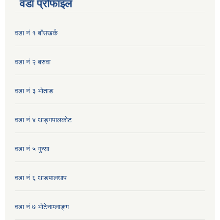
वडा प्रोफाइल
वडा नं १ बाँसखर्क
वडा नं २ बरुवा
वडा नं ३ भाेताङ
वडा नं ४ थाङ्गपालकाेट
वडा नं ५ गुन्सा
वडा नं ६ थाङपालधाप
वडा नं ७ भाेटेनाम्लाङ्ग