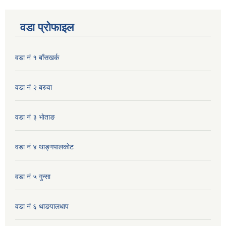
वडा प्रोफाइल
वडा नं १ बाँसखर्क
वडा नं २ बरुवा
वडा नं ३ भाेताङ
वडा नं ४ थाङ्गपालकाेट
वडा नं ५ गुन्सा
वडा नं ६ थाङपालधाप