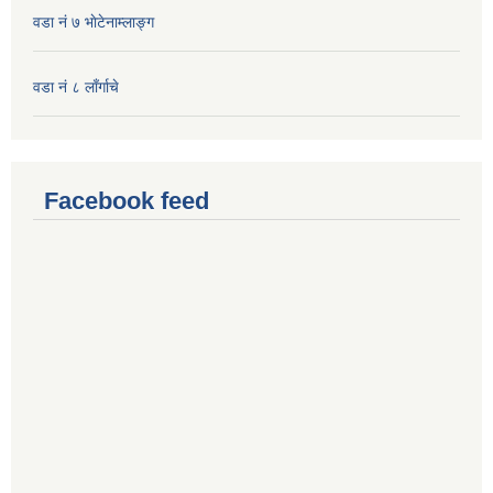
वडा नं ७ भाेटेनाम्लाङ्ग
वडा नं ८ लाँर्गाचे
Facebook feed