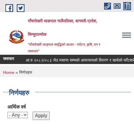
Skip to main content
पाँचपोखरी थाङपाल गाउँपालिका, बागमती-प्रदेश,
सिन्धुपाल्चोक
"पाँचपोखरी थाङ्पाल समृद्धिको आधार - पर्यटन, कृषि, वन र
जलाधार"
समाचार
आ.व २०८२/०८३ जेठ मसान्त सम्मको आयव्यायको विवरण र खर्चको फाँटबारी ।
You are here
Home
» निर्णयहरु
निर्णयहरु
आर्थिक वर्ष