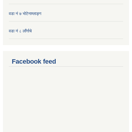
वडा नं ७ भाेटेनाम्लाङ्ग
वडा नं ८ लाँर्गाचे
Facebook feed