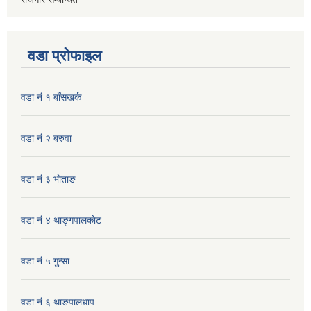
वडा प्रोफाइल
वडा नं १ बाँसखर्क
वडा नं २ बरुवा
वडा नं ३ भाेताङ
वडा नं ४ थाङ्गपालकाेट
वडा नं ५ गुन्सा
वडा नं ६ थाङपालधाप