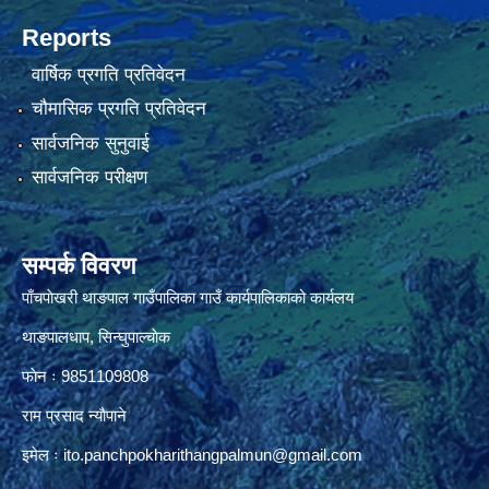
Reports
वार्षिक प्रगति प्रतिवेदन
चौमासिक प्रगति प्रतिवेदन
सार्वजनिक सुनुवाई
सार्वजनिक परीक्षण
सम्पर्क विवरण
पाँचपाेखरी थाङपाल गाउँपालिका गाउँ कार्यपालिकाको कार्यलय
थाङपालधाप, सिन्घुपाल्चाेक
फाेन ः 9851109808
राम प्रसाद न्याैपाने
इमेल ः
ito.panchpokharithangpalmun@gmail.com