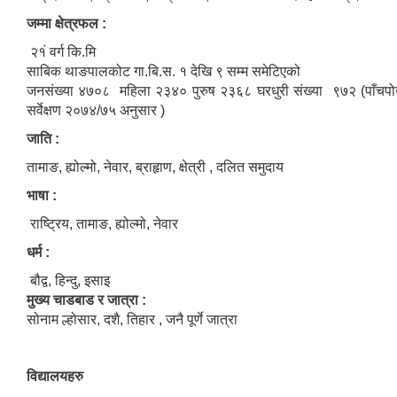
जम्मा क्षेत्रफल :
२१ं वर्ग कि.मि
साबिक थाङपालकोट गा.बि.स. १ देखि ९ सम्म समेटिएको
जनसंख्या ४७०८ महिला २३४० पुरुष २३६८ घरधुरी संख्या ९७२ (पाँचपो
सर्वेक्षण २०७४/७५ अनुसार )
जाति :
तामाङ, ह्योल्मो, नेवार, ब्राहृाण, क्षेत्री , दलित समुदाय
भाषा :
राष्ट्रिय, तामाङ, ह्योल्मो, नेवार
धर्म :
बौद्व, हिन्दु, इसाइ
मुख्य चाडबाड र जात्रा :
सोनाम ल्होसार, दशै, तिहार , जनै पूर्णे जात्रा
विद्यालयहरु