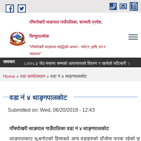
Skip to main content
पाँचपोखरी थाङपाल गाउँपालिका, बागमती-प्रदेश,
सिन्धुपाल्चोक
"पाँचपोखरी थाङ्पाल समृद्धिको आधार - पर्यटन, कृषि, वन र
जलाधार"
समाचार
व २०८२/०८३ जेठ मसान्त सम्मको आयव्यायको विवरण र खर्चको फाँटबारी ।
तेस्रो त्
You are here
Home
»
वडा कार्यालयहरु
» वडा नं ४ थाङ्गपालकाेट
वडा नं ४ थाङ्गपालकाेट
Submitted on:
Wed, 06/20/2018 - 12:43
पाँचपोखरी थाङपाल गाउँपालिका वडा नं ४ थाङ्गपालकोट
थाङपालकाट भू-बनोटको हिसाबले अन्य वडाहरुको दाँजोमा फरक रहेको छ