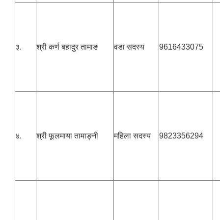
३.
श्री कर्ण बहादुर तामाङ
वडा सदस्य
9616433075
४.
श्री फूलमाया तामाङ्नी
महिला सदस्य
9823356294