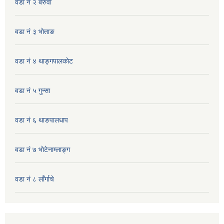
वडा नं २ बरुवा
वडा नं ३ भाेताङ
वडा नं ४ थाङ्गपालकाेट
वडा नं ५ गुन्सा
वडा नं ६ थाङपालधाप
वडा नं ७ भाेटेनाम्लाङ्ग
वडा नं ८ लाँर्गाचे