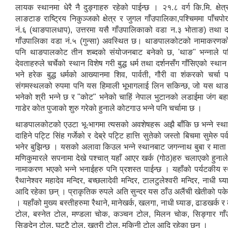
लायक स्थानमा धेरै नै दुङ्गाहरु रहेको पाईन्छ । २१.८ वर्ग कि.मि. क्षे
लाङटाङ राष्ट्रिय निकुञ्जको क्षेत्र र जुगल गाँउपालिका,पश्चिममा पाँच
नं.६ (थाङपालधाप), उत्तरमा यसै गाँउपालिकाको वडा न.३ भोताङ) तथा द
गाँउपालिका वडा नं.५ (गुन्सा) अवस्थित छ। थाङपालकोटको नामाकरणको स
पनि थाङपालकोट तीन शब्दको संयोजनबाट बनेको छ, 'थाङ" भन्नाले पवि
देवताहरुले चर्चेको स्थान विशेष गरी बुद्ध धर्म तथा दर्शनसँग गाँसिएको स्थ
भने हरेक बुद्ध धर्मको आख्यानमा शिव, पार्वती, गौरी वा शंकरको चर्चा 
संगमस्थलको रुपमा पनि यस हिमाली भूभागलाई लिन सकिन्छ, जो यस था
भनेको श्री भन्ने छ र "कोट" भनेको चाहिं नेपाल भुटानको लडाईमा जंग बह
गाडेर कोत पुजाको शुरु गरेको हुनाले कोटगाउ भन्ने पनि चर्चामा छ ।
थाङपालकोटको एउटा भू-भागमा त्यसको अवशेषहरू अझै बाँकि छ भन्ने स्थ
दाहिने पट्टि सिंह गर्जेको र देब्रे पट्टि हात्ति सुतेको जस्तो बिचमा सुमेरु
भनेर बुझिन्छ । यसको अलावा किउल भन्ने स्थानबाट जगन्नाथ बुबा र माता श्
मणिकुमारले सपनामा देखे पश्चात् यहाँ आएर खर्क (गोठ)हरु चलाएको हुनाले 
नामाकरण भएको भन्ने भनाईहरु पनि प्रशस्त पाईन्छ । यहाँको पर्यटकीय स्
रैथानेश्वर महादेव मन्दिर, बच्छलादेवी मन्दिर, टालटुलेश्वरी मन्दिर, नाधी घ्
आदि रहेका छन् । प्राकृतिक रुपले अति सुन्दर यस ठाँउ अलैंची खेतीको पकेट
। यहाँको मुख्य बस्तीहरुमा रैथाने, मानेखर्क, खलगा, नाधी घ्याङ, ढाडखर्क 
टोल, बस्नेत टोल, मण्डला चोक, कञ्चन टोल, मिलन चोक, सिङ्गार गाँ
सिङ्देन टोल, घट्टै टोल, खत्री टोल, मकिनी टोल आदि रहेका छन् ।