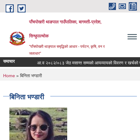
Skip to main content
पाँचपोखरी थाङपाल गाउँपालिका, बागमती-प्रदेश,
सिन्धुपाल्चोक
"पाँचपोखरी थाङ्पाल समृद्धिको आधार - पर्यटन, कृषि, वन र
जलाधार"
समाचार
आ.व २०८२/०८३ जेठ मसान्त सम्मको आयव्यायको विवरण र खर्चको फाँटबा
You are here
Home
» बिनिता भण्डारी
बिनिता भण्डारी