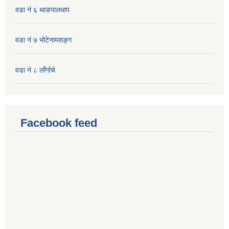
वडा नं ६ थाङपालधाप
वडा नं ७ भाेटेनाम्लाङ्ग
वडा नं ८ लाँर्गाचे
Facebook feed