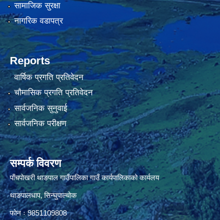
सामाजिक सुरक्षा
नागरिक वडापत्र
Reports
वार्षिक प्रगति प्रतिवेदन
चौमासिक प्रगति प्रतिवेदन
सार्वजनिक सुनुवाई
सार्वजनिक परीक्षण
सम्पर्क विवरण
पाँचपाेखरी थाङपाल गाउँपालिका गाउँ कार्यपालिकाको कार्यलय
थाङपालधाप, सिन्घुपाल्चाेक
फाेन ः 9851109808