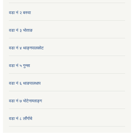
वडा नं २ बरुवा
वडा नं ३ भाेताङ
वडा नं ४ थाङ्गपालकाेट
वडा नं ५ गुन्सा
वडा नं ६ थाङपालधाप
वडा नं ७ भाेटेनाम्लाङ्ग
वडा नं ८ लाँर्गाचे